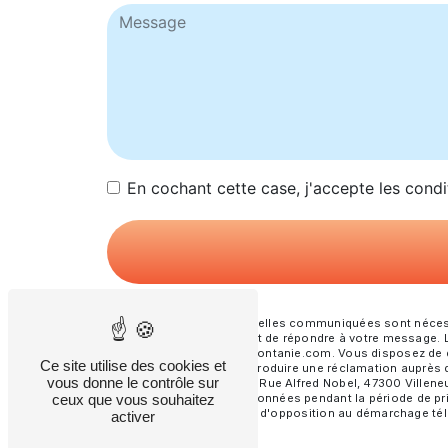
En cochant cette case, j'accepte les condi
** Les données personnelles communiquées sont nécessai
traitants dans le seul but de répondre à votre message
sur-Lot contact@froid-fontanie.com. Vous disposez de droi
Ce site utilise des cookies et
moment et du droit d’introduire une réclamation auprès 
vous donne le contrôle sur
postale à l'adresse 954 Rue Alfred Nobel, 47300 Villeneu
ceux que vous souhaitez
Nous conservons vos données pendant la période de prise
vous inscrire sur la liste d'opposition au démarchage té
activer