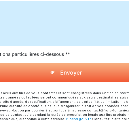
tions particulières ci-dessous **
Envoyer
res aux fins de vous contacter et sont enregistrées dans un fichier informa
. Les données collectées seront communiquées aux seuls destinataires suiva
ts d’accès, de rectification, d’effacement, de portabilité, de limitation, d’
d’une autorité de contrôle, ainsi que d’organiser le sort de vos données pos
ve-sur-Lot ou par courrier électronique à l'adresse contact@froid-fontanie.c
 de contact puis pendant la durée de prescription légale aux fins probatoire
léphonique, disponible à cette adresse:
Bloctel.gouv.fr
. Consultez le site cnil