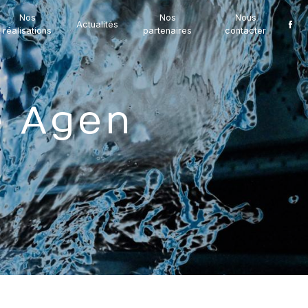
Nos
Nos
Nous
Actualités
réalisations
partenaires
contacter
e Agen