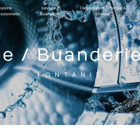
uisine
Laverie /
Climatisation / Pompe à
ssionnelle
Buanderie
chaleur
rie / Buanderi
FONTANIÉ