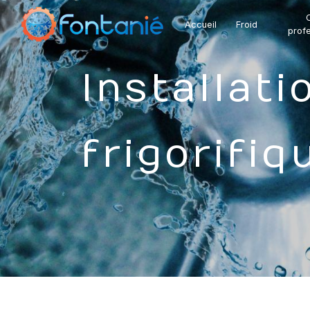
Panneau de gestion des cookies
C
Accueil
Froid
profe
Installation et équipement
frigorifi