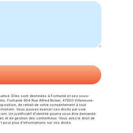
tisé. Elles sont destinées à Fontanié et ses sous-
nts: Fontanié 954 Rue Alfred Nobel, 47300 Villeneuve-
opposition, de retrait de votre consentement à tout
t-mortem. Vous pouvez exercer ces droits par voie
om. Un justificatif d'identité pourra vous être demandé.
s et de gestion des contentieux. Vous avez le droit de
.fr pour plus d’informations sur vos droits.