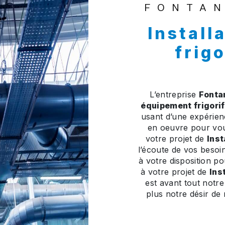
FONTA
Installation et équipement
frigo
L’entreprise
Fonta
équipement frigori
usant d’une expérienc
en oeuvre pour vou
votre projet de
Inst
l’écoute de vos besoi
à votre disposition p
à votre projet de
Ins
est avant tout notr
plus notre désir de r