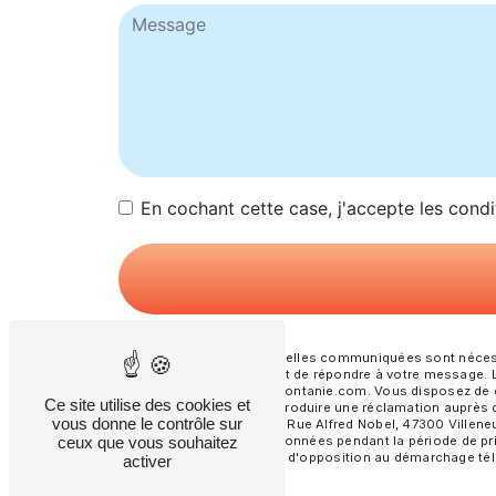
En cochant cette case, j'accepte les condi
** Les données personnelles communiquées sont nécessai
traitants dans le seul but de répondre à votre message
sur-Lot contact@froid-fontanie.com. Vous disposez de droi
Ce site utilise des cookies et
moment et du droit d’introduire une réclamation auprès 
vous donne le contrôle sur
postale à l'adresse 954 Rue Alfred Nobel, 47300 Villeneu
ceux que vous souhaitez
Nous conservons vos données pendant la période de prise
vous inscrire sur la liste d'opposition au démarchage té
activer