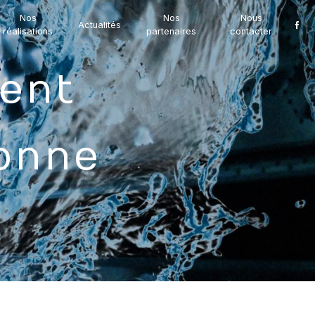
Nos
Nos
Nous
Actualités
réalisations
partenaires
contacter
ronne