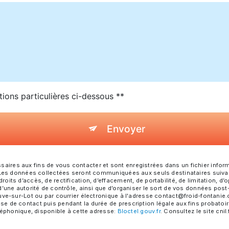
tions particulières ci-dessous **
Envoyer
res aux fins de vous contacter et sont enregistrées dans un fichier informa
. Les données collectées seront communiquées aux seuls destinataires suiva
ts d’accès, de rectification, d’effacement, de portabilité, de limitation, d’
d’une autorité de contrôle, ainsi que d’organiser le sort de vos données pos
ve-sur-Lot ou par courrier électronique à l'adresse contact@froid-fontanie.c
 de contact puis pendant la durée de prescription légale aux fins probatoire
léphonique, disponible à cette adresse:
Bloctel.gouv.fr
. Consultez le site cnil