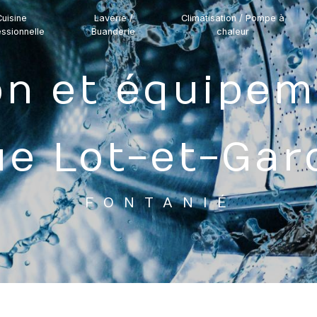
uisine
Laverie /
Climatisation / Pompe à
ssionnelle
Buanderie
chaleur
que Lot-et-Ga
FONTANIÉ